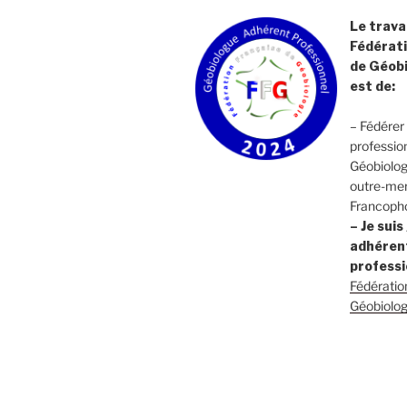
Le travai
Fédérati
de Géobi
est de:
– Fédérer 
professio
Géobiolog
outre-mer
Francoph
– Je sui
adhéren
professi
Fédératio
Géobiolog