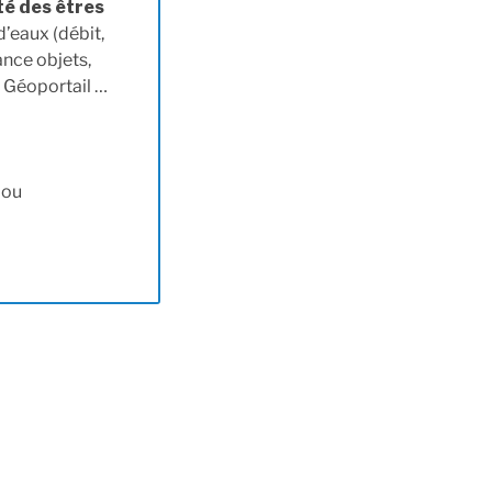
té des êtres
d’eaux (débit,
ance objets,
, Géoportail …
 ou