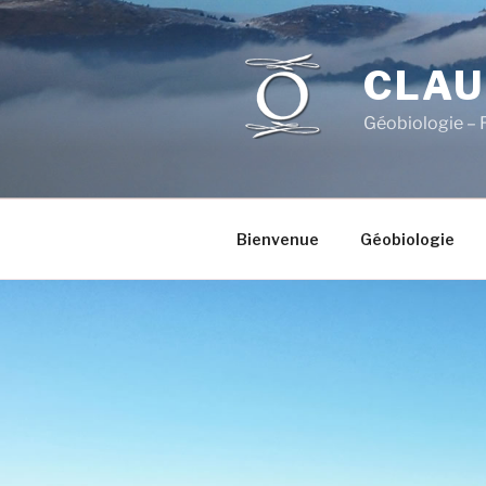
Aller
au
contenu
CLAU
principal
Géobiologie – 
Bienvenue
Géobiologie