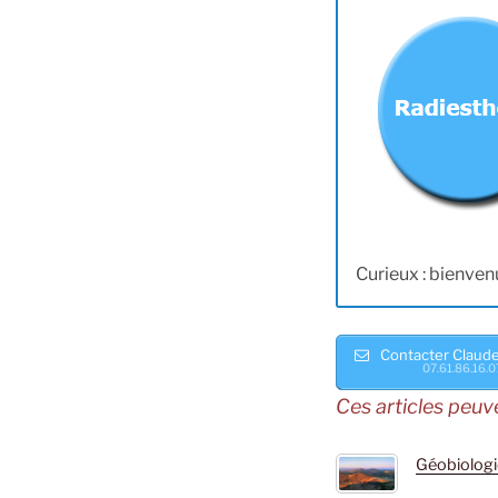
Curieux : bienvenu
Contacter Claud
07.61.86.16.0
Ces articles peuv
Géobiologi