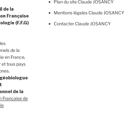
Plan du site Claude JOSANCY
l de la
Mentions légales Claude JOSANCY
on Française
ologie (F.F.G)
Contacter Claude JOSANCY
les
nnels de la
ie en France,
 et tous pays
ones.
s géobiologue
t
onnel de la
n Française de
ie